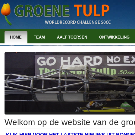
HOME
TEAM
AALT TOERSEN
ONTWIKKELING
Welkom op de website van de gro
KLIK HIER VOOR HET LAATSTE NIEUWS UIT BONNE