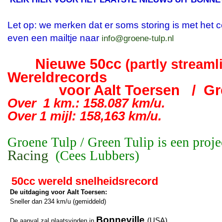
Let op: we merken dat er soms storing is met het cont
even een mailtje naar
info@groene-tulp.nl
Nieuwe 50cc
(partly streaml
Wereldrecords
voor Aalt Toersen / Gree
Over 1 km.: 158.087 km/u.
Over 1 mijl: 158,163 km/u.
Groene Tulp / Green Tulip is een proj
Racing
(Cees Lubbers)
50cc wereld snelheidsrecord
De uitdaging voor Aalt Toersen:
Sneller dan 234 km/u (gemiddeld)
Bonneville
(USA),
De aanval zal plaatsvinden in